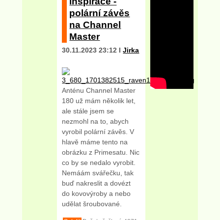
inspirace -
polární závěs
na Channel
Master
30.11.2023 23:12 I
Jirka
Anténu Channel Master
180 už mám několik let,
ale stále jsem se
nezmohl na to, abych
vyrobil polární závěs. V
hlavě máme tento na
obrázku z Primesatu. Nic
co by se nedalo vyrobit.
Nemáám svářečku, tak
buď nakreslit a dovézt
do kovovýroby a nebo
udělat šroubované.