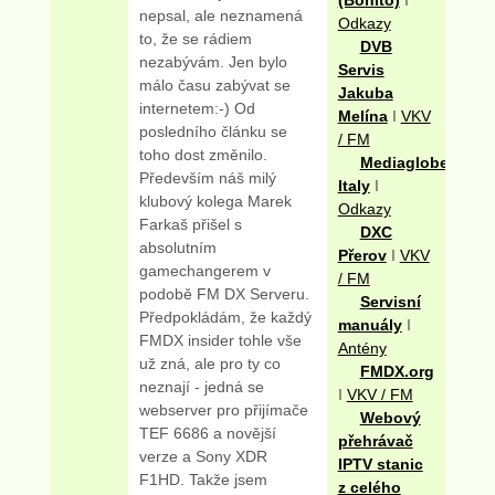
nepsal, ale neznamená
Odkazy
to, že se rádiem
DVB
nezabývám. Jen bylo
Servis
málo času zabývat se
Jakuba
internetem:-) Od
Melína
I
VKV
posledního článku se
/ FM
toho dost změnilo.
Mediaglobe
Především náš milý
Italy
I
klubový kolega Marek
Odkazy
Farkaš přišel s
DXC
absolutním
Přerov
I
VKV
gamechangerem v
/ FM
podobě FM DX Serveru.
Servisní
Předpokládám, že každý
manuály
I
FMDX insider tohle vše
Antény
už zná, ale pro ty co
FMDX.org
neznají - jedná se
I
VKV / FM
webserver pro přijímače
Webový
TEF 6686 a novější
přehrávač
verze a Sony XDR
IPTV stanic
F1HD. Takže jsem
z celého