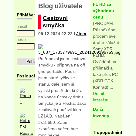
F1 HD za
Blog uživatele
výhodnou
Přihlášení
cenu
Cestovní
(PRODÁM:
smyčka
e-mail:
Různé) Ahoj,
09.12.2024 22:22 I
Jirka
prodám své
heslo:
druhé záložní
Sony XDR
F1HD.
Potřeboval jsem cestovní
Ovládání na
smyčku - příprava na off
přijímači a
grid portable. Použil
také přes PC
Posloucháme
jsem staré tyčky ze
(XDR GTK,
stanu, dále jsem si
Konrad) ...
vytiskl prostřední kříž a
Detail
na konce úchytky drátu.
inzerátu
Smyčka je z PKčka. Jako
Další
zesilovač používit klon
inzeráty
LZ1AQ. Napájení
3x18650. Zatím
zkoušena večer, hrje
Tropopodmínky
moc pěkně.