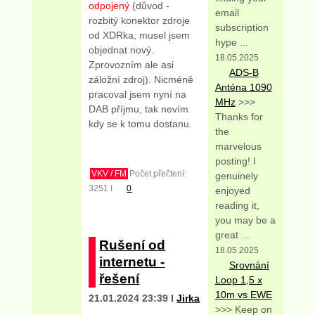
odpojený
(důvod -
email
rozbitý konektor zdroje
subscription
od XDRka, musel jsem
hype ...
objednat nový.
18.05.2025
Zprovozním ale asi
ADS-B
záložní zdroj). Nicméně
Anténa 1090
pracoval jsem nyní na
MHz
>>>
DAB příjmu, tak nevím
Thanks for
kdy se k tomu dostanu.
the
marvelous
posting! I
VKV / FM
Počet přečtení:
genuinely
3251 I
0
enjoyed
reading it,
you may be a
great ...
Rušení od
18.05.2025
internetu -
Srovnání
řešení
Loop 1,5 x
10m vs EWE
21.01.2024 23:39 I
Jirka
>>> Keep on