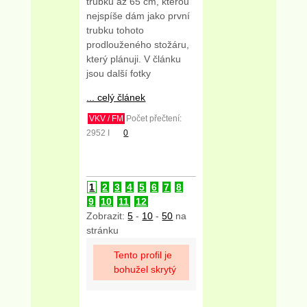
trubku až 65 cm, kterou
nejspíše dám jako první
trubku tohoto
prodlouženého stožáru,
který plánuji. V článku
jsou další fotky
... celý článek
VKV / FM
Počet přečtení:
2952 I
0
1
2
3
4
5
6
7
8
9
10
11
12
Zobrazit:
5
-
10
-
50
na
stránku
Tento profil je
bohužel skrytý