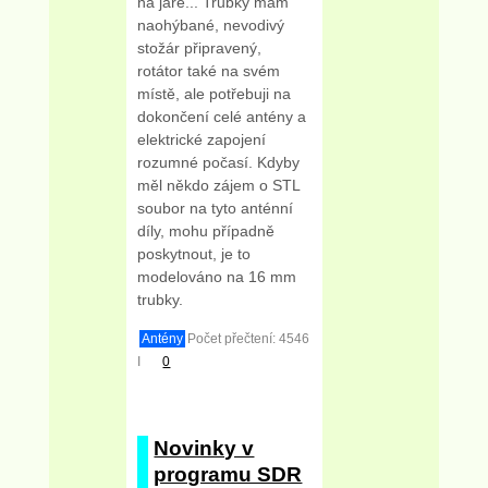
na jaře... Trubky mám
naohýbané, nevodivý
stožár připravený,
rotátor také na svém
místě, ale potřebuji na
dokončení celé antény a
elektrické zapojení
rozumné počasí. Kdyby
měl někdo zájem o STL
soubor na tyto anténní
díly, mohu případně
poskytnout, je to
modelováno na 16 mm
trubky.
Antény
Počet přečtení: 4546
I
0
Novinky v
programu SDR