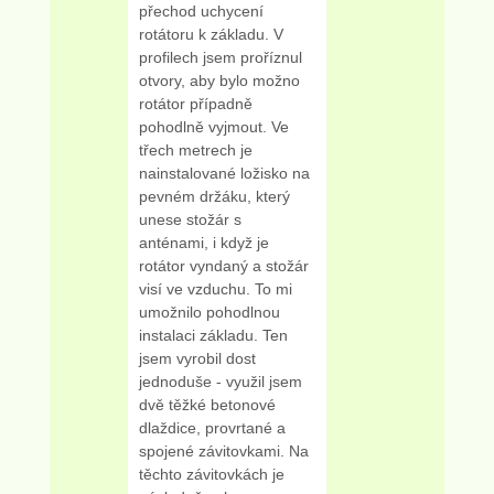
přechod uchycení
rotátoru k základu. V
profilech jsem proříznul
otvory, aby bylo možno
rotátor případně
pohodlně vyjmout. Ve
třech metrech je
nainstalované ložisko na
pevném držáku, který
unese stožár s
anténami, i když je
rotátor vyndaný a stožár
visí ve vzduchu. To mi
umožnilo pohodlnou
instalaci základu. Ten
jsem vyrobil dost
jednoduše - využil jsem
dvě těžké betonové
dlaždice, provrtané a
spojené závitovkami. Na
těchto závitovkách je