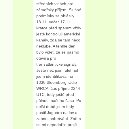
středních vlnách pro
zámořský příjem. Slušné
podmínky se ohlásily
18.11. Večer 17.11.
krátce před spaním vždy
ještě kontroluji americké
kanály, zda se tam něco
neklube. A tenhle den
bylo vidět, že se pásmo
otevírá pro
transatlantické signály.
Ještě než jsem ulehnul
jsem identifikoval na
1330 Bloomberg rádio
WRCA, čas příjmu 2244
UTC, tedy ještě před
půlnocí našeho času. Po
delší době jsem tedy
pustil Jaguára na lov a
zapnul nahrávání. Zatím
se mi nepodařilo projít