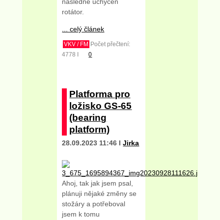
následně uchycen
rotátor.
... celý článek
VKV / FM
Počet přečtení:
4778 I
0
Platforma pro
ložisko GS-65
(bearing
platform)
28.09.2023 11:46 I
Jirka
Ahoj, tak jak jsem psal,
plánuji nějaké změny se
stožáry a potřeboval
jsem k tomu