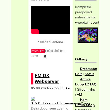
Kompletní
předpověď
nalezente na
www.dxinfocentre.com
Skládací anténa
VKV / FM
Počet přečtení:
3429 I
0
Odkazy
Dreambox
Edit
I
Satelit
FM DX
Active
Webserver
Loop LZ1AQ
05.08.2024 22:55 I
Jirka
I
Střední vlny
/ AM
Ham
Radio Shop
Delší dobu jsem zde nic
(Bonito)
I