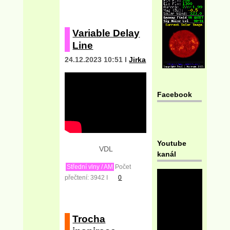
Variable Delay
Line
24.12.2023 10:51 I
Jirka
Facebook
Youtube
VDL
kanál
Střední vlny / AM
Počet
přečtení: 3942 I
0
Trocha