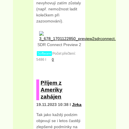
nevyhovují zatím zůstaly
(např. nemožnost ladit
kolečkem při
zazoomování).
SDR Connect Preview 2
Software
Počet přečtení:
5486 I
0
Příjem z
Ameriky
zahájen
19.11.2023 10:38 I
Jirka
Tak jako každý podzim
objevují se i letos častěji
zlepšené podmínky na