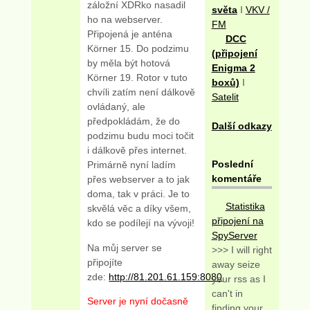
záložní XDRko nasadil
světa
I
VKV /
ho na webserver.
FM
Připojená je anténa
DCC
Körner 15. Do podzimu
(připojení
by měla být hotová
Enigma 2
Körner 19. Rotor v tuto
boxů)
I
chvíli zatím není dálkově
Satelit
ovládaný, ale
předpokládám, že do
Další odkazy
podzimu budu moci točit
i dálkově přes internet.
Poslední
Primárně nyní ladím
komentáře
přes webserver a to jak
doma, tak v práci. Je to
Statistika
skvělá věc a díky všem,
připojení na
kdo se podílejí na vývoji!
SpyServer
Na můj server se
>>> I will right
připojíte
away seize
zde:
http://81.201.61.159:8080
your rss as I
can't in
Server je nyní dočasně
finding your