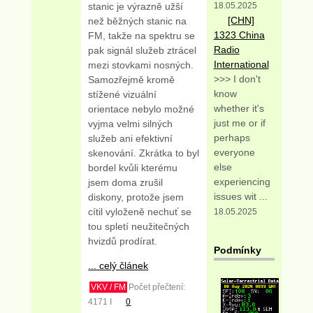
18.05.2025
stanic je výrazně užší
[CHN]
než běžných stanic na
1323 China
FM, takže na spektru se
Radio
pak signál služeb ztrácel
International
mezi stovkami nosných.
>>> I don't
Samozřejmě kromě
know
stížené vizuální
whether it's
orientace nebylo možné
just me or if
vyjma velmi silných
perhaps
služeb ani efektivní
everyone
skenování. Zkrátka to byl
else
bordel kvůli kterému
experiencing
jsem doma zrušil
issues wit ...
diskony, protože jsem
cítil vyloženě nechuť se
18.05.2025
tou spletí neužitečných
hvizdů prodírat.
Podmínky
... celý článek
VKV / FM
Počet přečtení:
4171 I
0