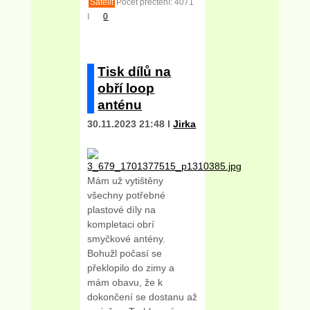
Satelit
Počet přečtení: 4071
I
0
Tisk dílů na
obří loop
anténu
30.11.2023 21:48 I
Jirka
Mám už vytištěny
všechny potřebné
plastové díly na
kompletaci obrí
smyčkové antény.
Bohužl počasí se
překlopilo do zimy a
mám obavu, že k
dokončení se dostanu až