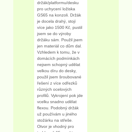
držák/platformu/desku
pro uchycení ložiska
GS65 na konzoli. Držák
je docela drahý, stojí
více jako 1500 Kč, pustil
jsem se do výroby
držáku sám. Použil jsem
jen materiál co dům dal.
Vzhledem k tomu, že v
domácích podmínkách
nejsem schopný udělat
velkou díru do desky,
použil jsem šroubované
řešení z více odřezků
různých ocelových
profilů. Vykrojení pok jde
vcelku snadno udělat
flexou. Podobný držák
už používám u jiného
stožárku na střeše.
Otvor je vhodný pro