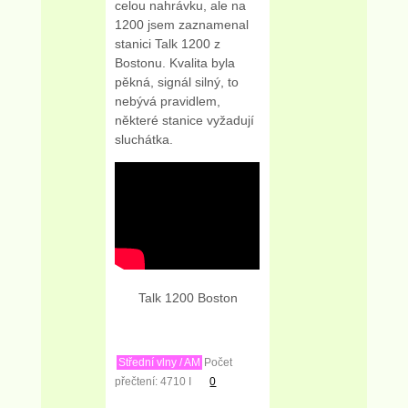
celou nahrávku, ale na
1200 jsem zaznamenal
stanici Talk 1200 z
Bostonu. Kvalita byla
pěkná, signál silný, to
nebývá pravidlem,
některé stanice vyžadují
sluchátka.
Talk 1200 Boston
Střední vlny / AM
Počet
přečtení: 4710 I
0