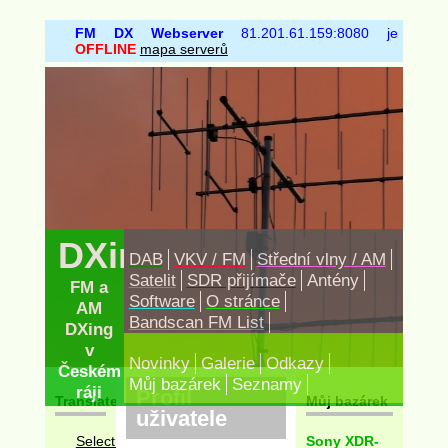
FM DX Webserver
81.201.61.159:8080 je
OFFLINE
mapa serverů
DXing.cz
DAB
VKV / FM
Střední vlny / AM
Satelit
SDR přijímače
Antény
FM a
Software
O stránce
AM
Bandscan FM List
DXing
v
Novinky
Galerie
Odkazy
Českém
Můj bazárek
Seznamy
ráji
Profil
Translate
Můj bazárek
uživatele
Sony XDR-
Select Language
▼