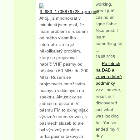
working,
great job!
casino en
Ahoj, již mnohokrát v
ligne fiable
minulosti jsem psal, že
Nice post. I
mám problém s rušením
learn
od mého vlastního
something tot
internetu. Je to již
...
několikaletý problém,
18.05.2025
který se projevoval
Po letech
napříč VHF pásmy od
na DAB a
nějakých 60 MHz do 200
zrovna dobré
MHz. Rušení se
podmínky
projevovalo množstvím
>>> I savour,
nosných viditelných na
result in I
spektru. Aktusticky se
discovered
jednalo o pískání. V
just what I
pásmu FM to dxing nijak
was looking
výrazně neomezovalo, v
for. You've
pásmech služeb to ale
ended my 4
byl výrazný problém.
day ...
Šířka pásma takových