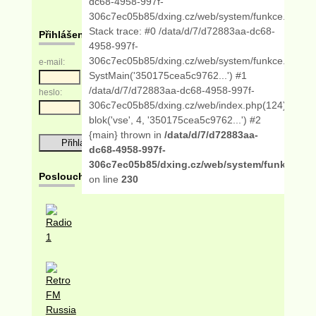
dc68-4958-997f-
306c7ec05b85/dxing.cz/web/system/funkce.php:2
Stack trace: #0 /data/d/7/d72883aa-dc68-
Přihlášení
4958-997f-
306c7ec05b85/dxing.cz/web/system/funkce.php(13
e-mail:
SystMain('350175cea5c9762...') #1
/data/d/7/d72883aa-dc68-4958-997f-
heslo:
306c7ec05b85/dxing.cz/web/index.php(124):
blok('vse', 4, '350175cea5c9762...') #2
{main} thrown in
/data/d/7/d72883aa-
dc68-4958-997f-
306c7ec05b85/dxing.cz/web/system/funkce.ph
Posloucháme
on line
230