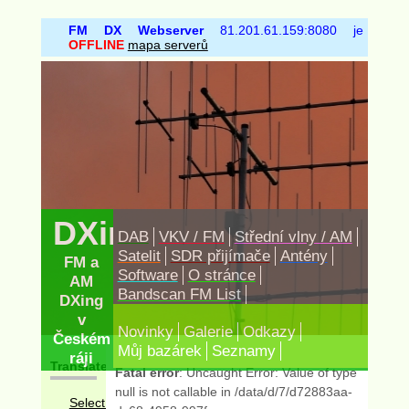
FM DX Webserver
81.201.61.159:8080 je
OFFLINE
mapa serverů
DXing.cz
DAB
VKV / FM
Střední vlny / AM
Satelit
SDR přijímače
Antény
FM a
Software
O stránce
AM
Bandscan FM List
DXing
v
Novinky
Galerie
Odkazy
Českém
Můj bazárek
Seznamy
ráji
Translate
Fatal error
: Uncaught Error: Value of type
null is not callable in /data/d/7/d72883aa-
Select Language
▼