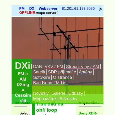
FM DX Webserver
81.201.61.159:8080 je
OFFLINE
mapa serverů
DXing.cz
DAB
VKV / FM
Střední vlny / AM
Satelit
SDR přijímače
Antény
FM a
Software
O stránce
AM
Bandscan FM List
DXing
v
Novinky
Galerie
Odkazy
Českém
Můj bazárek
Seznamy
ráji
Translate
Můj bazárek
Tisk dílů na
obří loop
Sony XDR-
Select Language
▼