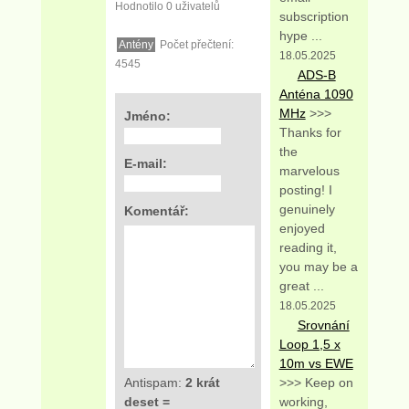
Hodnotilo 0 uživatelů
subscription
hype ...
Antény
Počet přečtení:
18.05.2025
4545
ADS-B
Anténa 1090
MHz
>>>
Jméno:
Thanks for
the
E-mail:
marvelous
posting! I
genuinely
Komentář:
enjoyed
reading it,
you may be a
great ...
18.05.2025
Srovnání
Loop 1,5 x
10m vs EWE
>>> Keep on
Antispam:
2 krát
working,
deset =