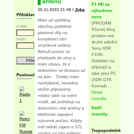
anténu
F1 HD za
30.11.2023 21:48 I
Jirka
výhodnou
Přihlášení
cenu
Mám už vytištěny
(PRODÁM:
všechny potřebné
e-mail:
Různé) Ahoj,
plastové díly na
prodám své
kompletaci obrí
heslo:
druhé záložní
smyčkové antény.
Sony XDR
Bohužl počasí se
F1HD.
překlopilo do zimy a
Ovládání na
mám obavu, že k
přijímači a
dokončení se dostanu až
také přes PC
Posloucháme
na jaře... Trubky mám
(XDR GTK,
naohýbané, nevodivý
Konrad) ...
stožár připravený,
Detail
rotátor také na svém
inzerátu
místě, ale potřebuji na
Další
dokončení celé antény a
inzeráty
elektrické zapojení
rozumné počasí. Kdyby
měl někdo zájem o STL
Tropopodmínky
soubor na tyto anténní