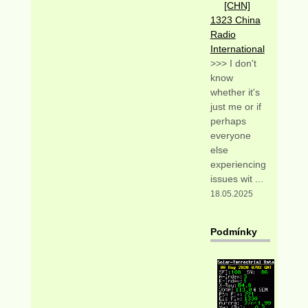
[CHN]
1323 China
Radio
International
>>> I don't
know
whether it's
just me or if
perhaps
everyone
else
experiencing
issues wit ...
18.05.2025
Podmínky