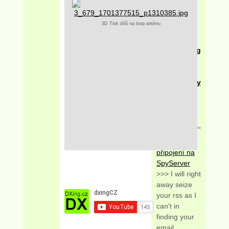
Ham
Radio Shop
3D Tisk dílů na loop anténu
(Bonito)
I
Odkazy
FMDX.org
I
VKV / FM
Další odkazy
Poslední
komentáře
Statistika
připojení na
SpyServer
>>> I will right
away seize
your rss as I
can't in
finding your
email