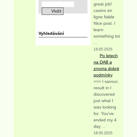
great job!
casino en
ligne fiable
Nice post. I
learn
Vyhledávání
something tot
...
18.05.2025
Po letech
na DAB a
zrovna dobré
podmínky
>>> I savour,
result in I
discovered
just what I
was looking
for. You've
ended my 4
day ...
18.05.2025