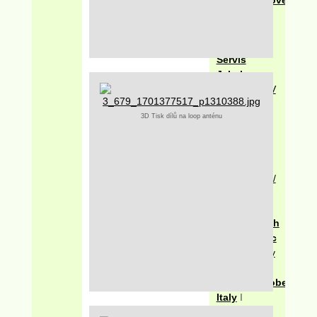
DX klub
I
Odkazy
DVB
Servis
Jakuba
Melína
I
VKV
/ FM
3D Tisk dílů na loop anténu
Webový
přehrávač
IPTV stanic
z celého
světa
I
VKV /
FM
Seznam
holandských
LPAM stanic
I
Střední vlny
/ AM
Mediaglobe
Italy
I
Odkazy