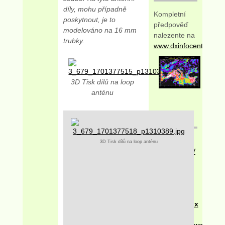
díly, mohu případně
Kompletní
poskytnout, je to
předpověď
modelováno na 16 mm
nalezente na
trubky.
www.dxinfocentre.com
3D Tisk dílů na loop
anténu
Odkazy
DXC
3D Tisk dílů na loop anténu
Přerov
I
VKV
/ FM
Servisní
manuály
I
Antény
Dreambox
Edit
I
Satelit
Československý