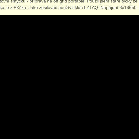
ovní smyčku - příprava na off grid portable. Použil jsem staré tyčky ze 
ka je z PKčka. Jako zesilovač používit klon LZ1AQ. Napájení 3x18650