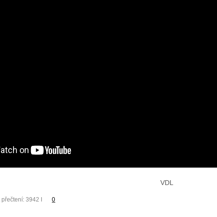
VDL
 přečtení: 3942 I
0