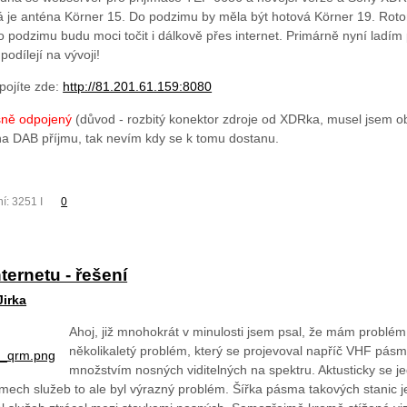
 je anténa Körner 15. Do podzimu by měla být hotová Körner 19. Rotor 
podzimu budu moci točit i dálkově přes internet. Primárně nyní ladím p
odílejí na vývoji!
pojíte zde:
http://81.201.61.159:8080
sně odpojený
(důvod - rozbitý konektor zdroje od XDRka, musel jsem ob
na DAB příjmu, tak nevím kdy se k tomu dostanu.
í: 3251 I
0
ternetu - řešení
Jirka
Ahoj, již mnohokrát v minulosti jsem psal, že mám problém 
několikaletý problém, který se projevoval napříč VHF pá
množstvím nosných viditelných na spektru. Aktusticky se j
ech služeb to ale byl výrazný problém. Šířka pásma takových stanic j