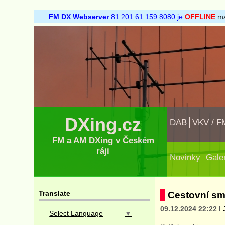
FM DX Webserver
81.201.61.159:8080 je
OFFLINE
ma
DXing.cz
DAB
VKV / F
FM a AM DXing v Českém
ráji
Novinky
Gale
Translate
Cestovní s
09.12.2024 22:22 I
Select Language
▼