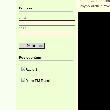
Potřeboval jsem cest
úchytky drátu. Smyč
Přihlášení
e-mail:
heslo:
Posloucháme