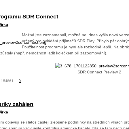
programu SDR Connect
Jirka
Možná jste zaznamenali, možná ne, dnes vyšla nová verz
určený pro ovládání přijímačů SDR Play. Přibylo pár dobrýc
Použitelnost programu je nyní ale rozhodně lepší. Na obráz
 zůstaly (např. nemožnost ladit kolečkem při zazoomování).
SDR Connect Preview 2
í: 5486 I
0
eriky zahájen
Jirka
m objevují se i letos častěji zlepšené podmínky na středních vlnách p
před spaním vždy ještě kontroluji americké kanály, zda se tam něco nek