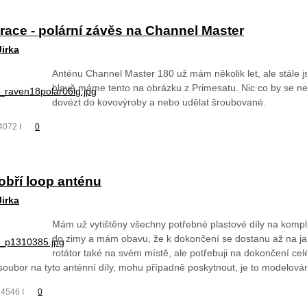
race - polární závěs na Channel Master
Jirka
Anténu Channel Master 180 už mám několik let, ale stále j
hlavě máme tento na obrázku z Primesatu. Nic co by se ne
dovézt do kovovýroby a nebo udělat šroubované.
4072 I
0
 obří loop anténu
Jirka
Mám už vytištěny všechny potřebné plastové díly na kompl
do zimy a mám obavu, že k dokončení se dostanu až na ja
rotátor také na svém místě, ale potřebuji na dokončení ce
oubor na tyto anténní díly, mohu případně poskytnout, je to modelov
 4546 I
0