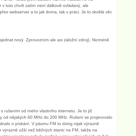
v tuto chvíli zatím není dálkově ovládaný, ale
řes webserver a to jak doma, tak v práci. Je to skvělá věc
jednat nový. Zprovozním ale asi záložní zdroj). Nicméně
s rušením od mého vlastního internetu. Je to již
smy od nějakých 60 MHz do 200 MHz. Rušení se projevovalo
ednalo o pískání. V pásmu FM to dxing nijak výrazně
e výrazně užší než běžných stanic na FM, takže na