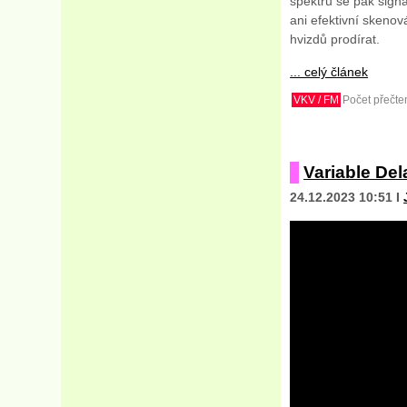
spektru se pak sign
ani efektivní skenov
hvizdů prodírat.
... celý článek
VKV / FM
Počet přečten
Variable Del
24.12.2023 10:51 I