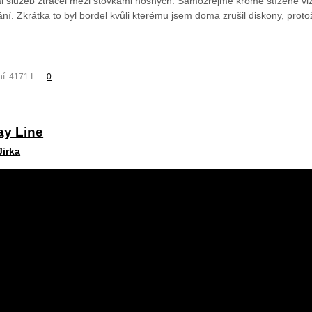
ál služeb ztrácel mezi stovkami nosných. Samozřejmě kromě stížené viz
ání. Zkrátka to byl bordel kvůli kterému jsem doma zrušil diskony, proto
í: 4171 I
0
ay Line
Jirka