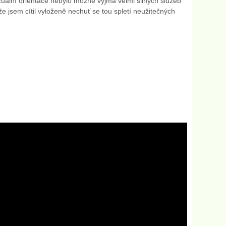
uální orientace nebylo možné vyjma velmi silných služeb
že jsem cítil vyloženě nechuť se tou spletí neužitečných