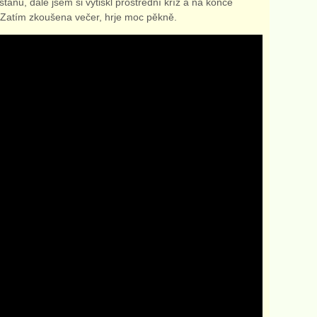
stanu, dále jsem si vytiskl prostřední kříž a na konce
. Zatím zkoušena večer, hrje moc pěkně.