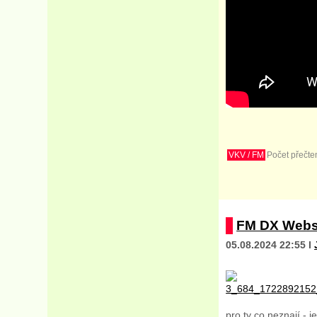
VKV / FM
Počet přečten
FM DX Webs
05.08.2024 22:55 I
pro ty co neznají -