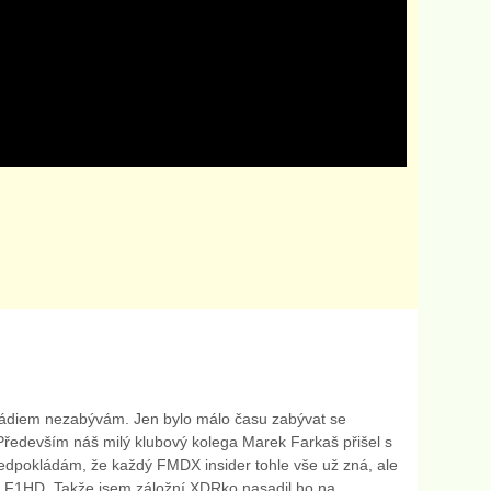
 rádiem nezabývám. Jen bylo málo času zabývat se
Především náš milý klubový kolega Marek Farkaš přišel s
pokládám, že každý FMDX insider tohle vše už zná, ale
DR F1HD. Takže jsem záložní XDRko nasadil ho na