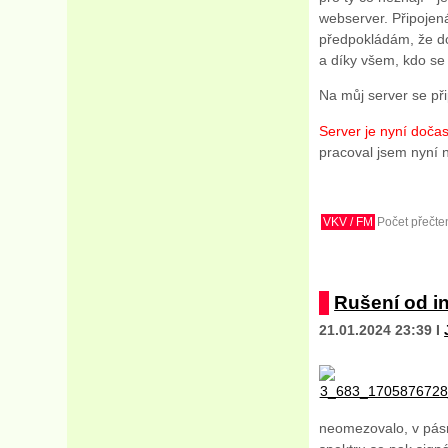
webserver. Připojená
předpokládám, že do 
a díky všem, kdo se p
Na můj server se při
Server je nyní doča
pracoval jsem nyní 
VKV / FM
Počet přečten
Rušení od in
21.01.2024 23:39 I
neomezovalo, v pásm