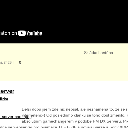
Skládací anténa
í: 3429 I
0
erver
Jirka
Delší dobu jsem zde nic nepsal, ale neznamená to, že se
internetem:-) Od posledního článku se toho dost změnilo. 
absolutním gamechangerem v podobě FM DX Serveru. Před
 jedná se webserver pro přijímače TEF 6686 a novější verze a Sony X