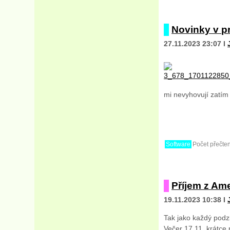
Novinky v 
27.11.2023 23:07 I
mi nevyhovují zatím
Software
Počet přečten
Příjem z Am
19.11.2023 10:38 I
Tak jako každý podzi
Večer 17.11. krátce 