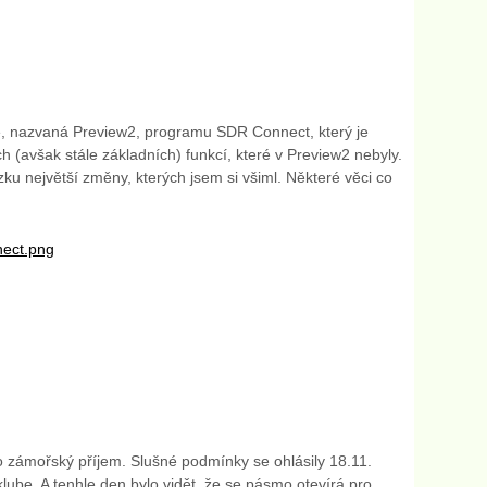
e, nazvaná Preview2, programu SDR Connect, který je
h (avšak stále základních) funkcí, které v Preview2 nebyly.
ku největší změny, kterých jsem si všiml. Některé věci co
ro zámořský příjem. Slušné podmínky se ohlásily 18.11.
lube. A tenhle den bylo vidět, že se pásmo otevírá pro