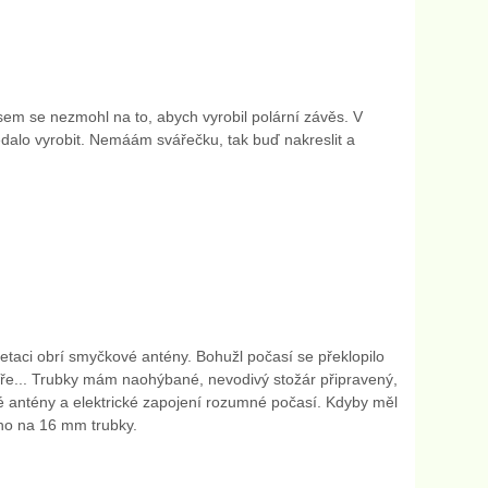
sem se nezmohl na to, abych vyrobil polární závěs. V
dalo vyrobit. Nemáám svářečku, tak buď nakreslit a
etaci obrí smyčkové antény. Bohužl počasí se překlopilo
ře... Trubky mám naohýbané, nevodivý stožár připravený,
lé antény a elektrické zapojení rozumné počasí. Kdyby měl
áno na 16 mm trubky.