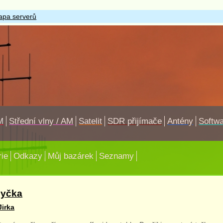
pa serverů
M
Střední vlny / AM
Satelit
SDR přijímače
Antény
Softw
rie
Odkazy
Můj bazárek
Seznamy
myčka
Jirka