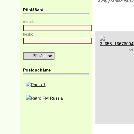
Pěkný přehled itals
Přihlášení
e-mail:
heslo:
AM I
Posloucháme