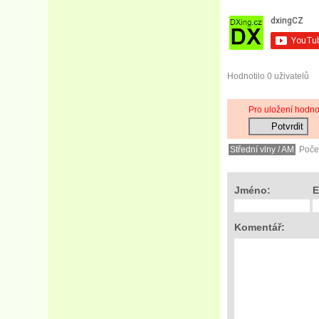
Hodnotilo 0 uživatelů
Pro uložení hodn
Střední vlny / AM
Počet
Jméno:
E
Komentář: