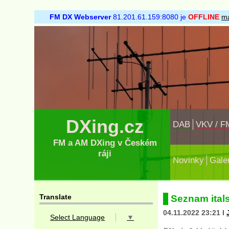
FM DX Webserver
81.201.61.159:8080 je
OFFLINE
ma
DXing.cz
DAB
VKV / F
FM a AM DXing v Českém
ráji
Novinky
Gale
Translate
Seznam ital
04.11.2022 23:21 I
Select Language
▼