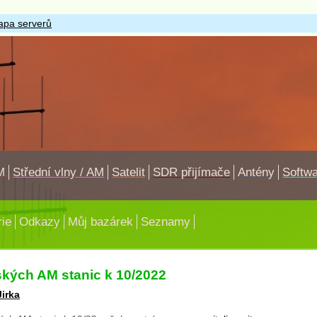
pa serverů
M
Střední vlny / AM
Satelit
SDR přijímače
Antény
Softw
rie
Odkazy
Můj bazárek
Seznamy
ských AM stanic k 10/2022
Jirka