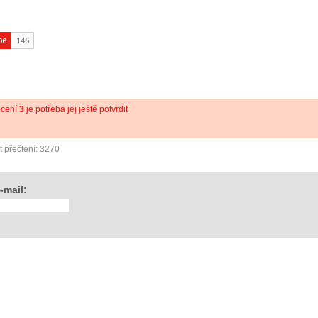
ocení
3
je potřeba jej ještě potvrdit
 přečtení: 3270
-mail: