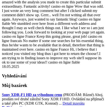
amazed with the analysis you made to create this particular submit
extraordinary. Fantastic activity! casino en ligne Wow that was odd.
I just wrote an very long comment but after I clicked submit my
comment didn't show up. Grrrr... well I'm not writing all that over
again. Anyways, just wanted to say fantastic blog! casino en ligne
fiable We stumbled over here from a different web address and
thought I may as well check things out. I like what I see so i am just
following you. Look forward to looking at your web page yet again.
casino en ligne France Keep this going please, great job! casino en
ligne francais No matter if some one searches for his essential thing,
thus he/she wants to be available that in detail, therefore that thing is
maintained over here. casino en ligne France Hi, i believe that i
noticed you visited my blog thus i got here to return the choose?.I
am trying to in finding issues to improve my web site!I suppose its
ok to use some of your ideas!! casino en ligne fiable
18.05.2025
Vyhledávání
Můj bazárek
Sony XDR-F1 HD za výhodnou cenu
(PRODÁM: Různé) Ahoj,
prodám své druhé záložní Sony XDR F1HD. Ovládání na přijímači
a také přes PC (XDR GTK, Konrad) ...
Detail inzerátu