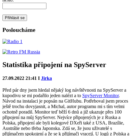
Posloucháme
Statistika připojení na SpyServer
27.09.2022 21:41 I
Jirka
Před pár dny jsem hledal nějaký log návštěvnosti na SpyServer a
kupodivu se mi podařilo jeden nalézt a to
SpyServer Monitor
.
Návod na instalaci je popsán na GitHubu. Potřeboval jsem proces
ještě trochu dovyjasnit, a Michal, autor programu mi s tím velmi
ochotně poradil. Monitor teď běží 6 dnů a již ukazuje přes 100
připojení na můj SpyServer. Nejvíce připojených je z Ruska a
Polska, připojení ale byli kolegové DXeři také z USA, Brazílie,
Austrálie nebo třeba Japonska. Zdá se, že jsou uživatelé s
přijímačem spokojení a že se k přijímači vracejí. U logů z Polska a