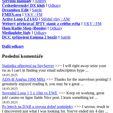
Servisní manuály
I
Antény
Československý DX klub
I
Odkazy
Dreambox Edit
I
Satelit
FMDX.org
I
VKV / FM
Active Loop LZ1AQ
I
Střední vlny / AM
Webový přehrávač IPTV stanic z celého světa
I
VKV / FM
Ham Radio Shop (Bonito)
I
Odkazy
Mediaglobe Italy
I
Odkazy
DCC (připojení Enigma 2 boxů)
I
Satelit
Další odkazy
Poslední komentáře
Statistika připojení na SpyServer
>>> I will right away seize your
rss as I can't in finding your email subscription hype ...
18.05.2025
ADS-B Anténa 1090 MHz
>>> Thanks for the marvelous posting! I
genuinely enjoyed reading it, you may be a great ...
18.05.2025
Srovnání Loop 1,5 x 10m vs EWE
>>> Keep on working, great
job! casino en ligne fiable Nice post. I learn something tot ...
18.05.2025
Po letech na DAB a zrovna dobré podmínky
>>> I savour, result in
I discovered just what I was looking for. You've ended my 4 day ...