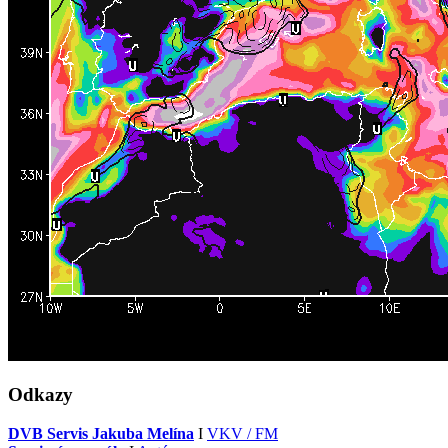
Odkazy
DVB Servis Jakuba Melína
I
VKV / FM