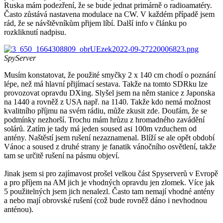
Ruska mám podezření, že se bude jednat primárně o radioamatéry.
Často zůstává nastavena modulace na CW. V každém případě jsem
rád, že se návštěvníkům přijem líbí. Další info v článku po
rozkliknutí nadpisu.
SpyServer
Musím konstatovat, že použité smyčky 2 x 140 cm chodí o poznání
lépe, než má hlavní přijímací sestava. Takže na tomto SDRku lze
provozovat opravdu DXing. Slyšel jsem na něm stanice z Japonska
na 1440 a rovněž z USA např. na 1140. Takže kdo nemá možnost
kvalitního příjmu na svém rádiu, může zkusit zde. Doufám, že se
podmínky nezhorší. Trochu mám hrůzu z hromadného zavádění
solárů. Zatím je tady má jeden soused asi 100m vzduchem od
antény. Naštěstí jsem rušení nezaznamenal. Blíží se ale opět období
Vánoc a soused z druhé strany je fanatik vánočního osvětlení, takže
tam se určitě rušení na pásmu objeví.
Jinak jsem si pro zajímavost prošel velkou část Spyserverů v Evropě
a pro příjem na AM jich je vhodných opravdu jen zlomek. Více jak
5 použitelných jsem jich nenalezl. Často tam nemají vhodné antény
a nebo mají obrovské rušení (což bude rovněž dáno i nevhodnou
anténou).