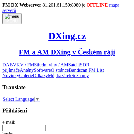
FM DX Webserver
81.201.61.159:8080 je
OFFLINE
mapa
serverů
MENU
DXing.cz
FM a AM DXing v Českém ráji
DAB
VKV / FM
Střední vlny / AM
Satelit
SDR
přijímače
Antény
Software
O stránce
Bandscan FM List
Novinky
Galerie
Odkazy
Můj bazárek
Seznamy
Translate
Select Language
▼
Přihlášení
e-mail:
heslo: