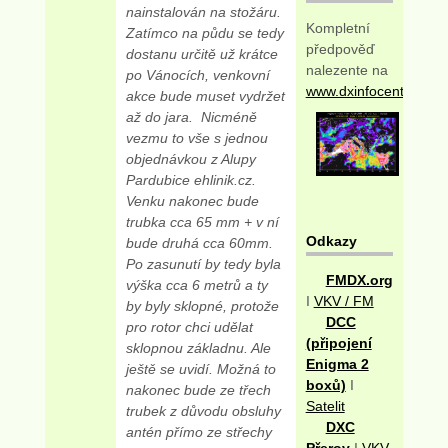
nainstalován na stožáru.
Kompletní
Zatímco na půdu se tedy
předpověď
dostanu určitě už krátce
nalezente na
po Vánocích, venkovní
www.dxinfocentre.com
akce bude muset vydržet
až do jara. Nicméně
vezmu to vše s jednou
objednávkou z Alupy
Pardubice ehlinik.cz.
Venku nakonec bude
trubka cca 65 mm + v ní
Odkazy
bude druhá cca 60mm.
Po zasunutí by tedy byla
FMDX.org
výška cca 6 metrů a ty
I
VKV / FM
by byly sklopné, protože
DCC
pro rotor chci udělat
(připojení
sklopnou základnu. Ale
Enigma 2
ještě se uvidí. Možná to
boxů)
I
nakonec bude ze třech
Satelit
trubek z důvodu obsluhy
DXC
antén přímo ze střechy
Přerov
I
VKV