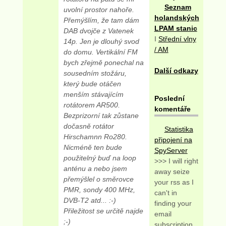
Seznam
uvolní prostor nahoře.
holandských
Přemýšlím, že tam dám
LPAM stanic
DAB dvojče z Vatenek
I
Střední vlny
14p. Jen je dlouhý svod
/ AM
do domu. Vertikální FM
bych zřejmě ponechal na
Další odkazy
sousedním stožáru,
který bude otáčen
menším stávajícím
Poslední
rotátorem AR500.
komentáře
Bezprizorní tak zůstane
dočasně rotátor
Statistika
Hirschamnn Ro280.
připojení na
Nicméně ten bude
SpyServer
použitelný buď na loop
>>> I will right
anténu a nebo jsem
away seize
přemýšlel o směrovce
your rss as I
PMR, sondy 400 MHz,
can't in
DVB-T2 atd... :-)
finding your
Přiležitost se určitě najde
email
;-)
subscription