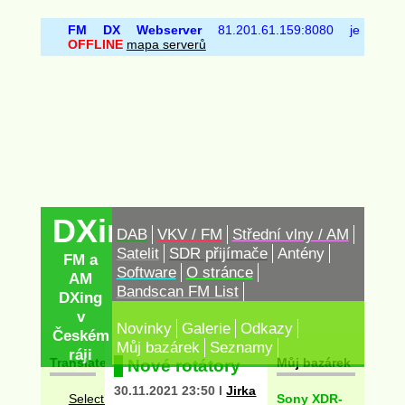
FM DX Webserver
81.201.61.159:8080 je
OFFLINE
mapa serverů
DXing.cz
DAB
VKV / FM
Střední vlny / AM
Satelit
SDR přijímače
Antény
FM a
Software
O stránce
AM
Bandscan FM List
DXing
v
Novinky
Galerie
Odkazy
Českém
Můj bazárek
Seznamy
ráji
Translate
Můj bazárek
Nové rotátory
30.11.2021 23:50 I
Jirka
Sony XDR-
Select Language
▼