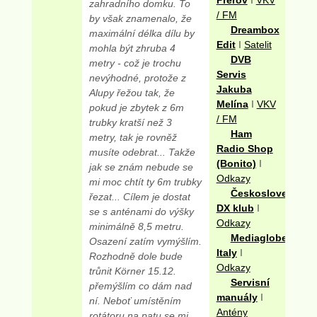
zahradního domku. To
/ FM
by však znamenalo, že
Dreambox
maximální délka dílu by
Edit
I
Satelit
mohla být zhruba 4
DVB
metry - což je trochu
Servis
nevýhodné, protože z
Jakuba
Alupy řežou tak, že
Melína
I
VKV
pokud je zbytek z 6m
/ FM
trubky kratší než 3
Ham
metry, tak je rovněž
Radio Shop
musíte odebrat... Takže
(Bonito)
I
jak se znám nebude se
Odkazy
mi moc chtít ty 6m trubky
Československý
řezat... Cílem je dostat
DX klub
I
se s anténami do výšky
Odkazy
minimálně 8,5 metru.
Mediaglobe
Osazení zatím vymýšlím.
Italy
I
Rozhodně dole bude
Odkazy
trůnit Körner 15.12.
Servisní
přemýšlím co dám nad
manuály
I
ní. Neboť umístěním
Antény
rotátoru na patu se mi