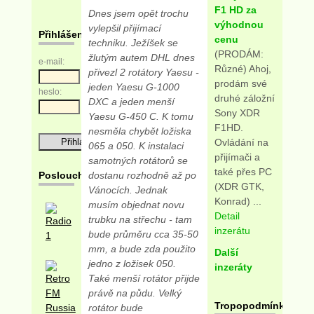
F1 HD za
Dnes jsem opět trochu
výhodnou
vylepšil přijímací
Přihlášení
cenu
techniku. Ježíšek se
(PRODÁM:
žlutým autem DHL dnes
e-mail:
Různé) Ahoj,
přivezl 2 rotátory Yaesu -
prodám své
jeden Yaesu G-1000
heslo:
druhé záložní
DXC a jeden menší
Sony XDR
Yaesu G-450 C. K tomu
F1HD.
nesměla chybět ložiska
Ovládání na
065 a 050. K instalaci
přijímači a
samotných rotátorů se
také přes PC
Posloucháme
dostanu rozhodně až po
(XDR GTK,
Vánocích. Jednak
Konrad) ...
musím objednat novu
Detail
trubku na střechu - tam
inzerátu
bude průměru cca 35-50
mm, a bude zda použito
Další
jedno z ložisek 050.
inzeráty
Také menší rotátor přijde
právě na půdu. Velký
Tropopodmínky
rotátor bude