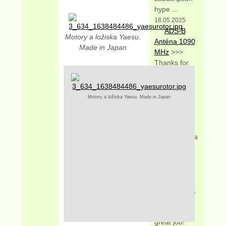
hype ...
18.05.2025
ADS-B
Motory a ložiska Yaesu.
Anténa 1090
Made in Japan
MHz
>>>
Thanks for
the
marvelous
posting! I
Motory a ložiska Yaesu. Made in Japan
genuinely
enjoyed
reading it,
you may be a
great ...
18.05.2025
Srovnání
Loop 1,5 x
10m vs EWE
>>> Keep on
working,
great job!