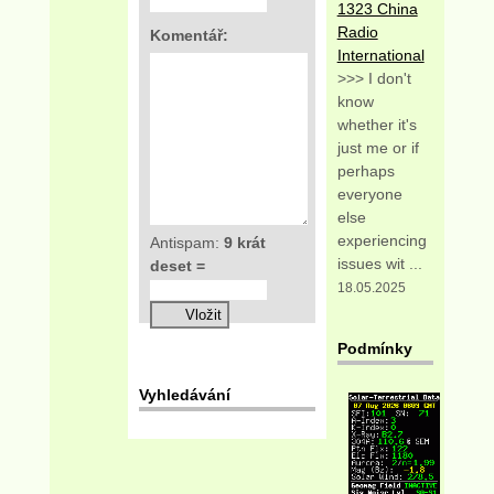
1323 China
Radio
Komentář:
International
>>> I don't
know
whether it's
just me or if
perhaps
everyone
else
experiencing
Antispam:
9 krát
issues wit ...
deset =
18.05.2025
Podmínky
Vyhledávání