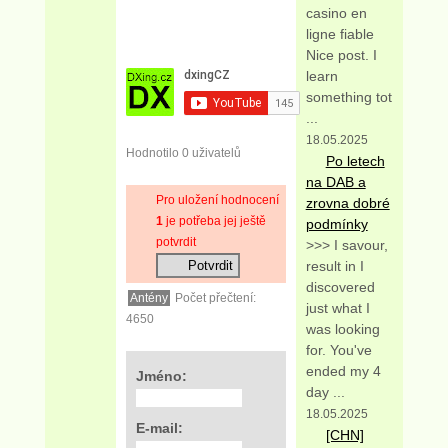
casino en
ligne fiable
Nice post. I
learn
something tot
...
18.05.2025
Hodnotilo 0 uživatelů
Po letech
na DAB a
Pro uložení hodnocení
zrovna dobré
1
je potřeba jej ještě
podmínky
potvrdit
>>> I savour,
result in I
discovered
Antény
Počet přečtení:
just what I
4650
was looking
for. You've
ended my 4
Jméno:
day ...
18.05.2025
E-mail:
[CHN]