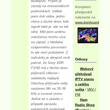
Budějovic. Příjem je
závislý na momentálních
Kompletní
podmínkách. Udělal
předpověď
jsem dvě videa, jedno
nalezente na
včera a druhé dnes, kde
www.dxinfocentre.com
signál také je, ale na tak
silný. Měl jsem anténu
natočenou trochu více
na západ, z hlediska
vzájemného porovnání
to ale není podstatné. Z
nahrávky je alespoň mně
Odkazy
patrné, že Sony XDR
F1HD má z těchto dvou
Webový
přijímačů ciltivost i
přehrávač
selektivitu nejlepší.
IPTV stanic
Všechny přijímače měly
z celého
nastaven filtr na 35-36
světa
I
VKV /
kHz a nucené mono.
FM
Jedná se o ukázku v
Ham
případě opravdu
Radio Shop
extrémních podmínek,
(Bonito)
I