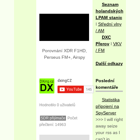
Seznam
holandských
LPAM stanic
I
Střední vlny
/ AM
DXC
Přerov
I
VKV
/ FM
Porovnání XDR F1HD,
Perseus FM+, Airspy
Další odkazy
Poslední
komentáře
Statistika
Hodnotilo 0 uživatelů
připojení na
SpyServer
SDR přijímače
Počet
>>> I will right
přečtení: 14963
away seize
your rss as I
can't in