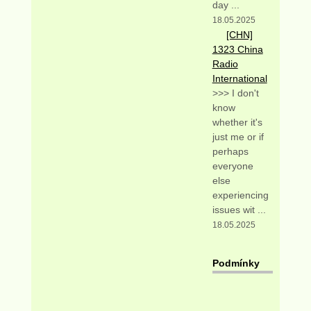
day ...
18.05.2025
[CHN]
1323 China
Radio
International
>>> I don't
know
whether it's
just me or if
perhaps
everyone
else
experiencing
issues wit ...
18.05.2025
Podmínky