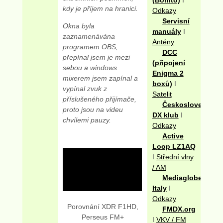
kdy je příjem na hranici.
Odkazy
Servisní
Okna byla
manuály
I
zaznamenávána
Antény
programem OBS,
DCC
přepínal jsem je mezi
(připojení
sebou a windows
Enigma 2
mixerem jsem zapínal a
boxů)
I
vypínal zvuk z
Satelit
příslušeného přijímače,
Československý
proto jsou na videu
DX klub
I
chvílemi pauzy.
Odkazy
Active
Loop LZ1AQ
I
Střední vlny
/ AM
Mediaglobe
Italy
I
Odkazy
Porovnání XDR F1HD,
FMDX.org
Perseus FM+
I
VKV / FM