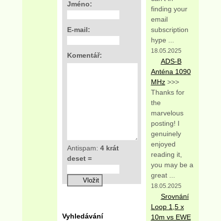
Jméno:
finding your
email
E-mail:
subscription
hype ...
18.05.2025
Komentář:
ADS-B
Anténa 1090
MHz
>>>
Thanks for
the
marvelous
posting! I
genuinely
enjoyed
Antispam:
4 krát
reading it,
deset =
you may be a
great ...
18.05.2025
Srovnání
Loop 1,5 x
Vyhledávání
10m vs EWE