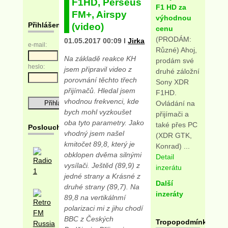
F1HD, Perseus
F1 HD za
FM+, Airspy
výhodnou
Přihlášení
(video)
cenu
(PRODÁM:
01.05.2017 00:09 I
Jirka
e-mail:
Různé) Ahoj,
Na základě reakce KH
prodám své
heslo:
jsem připravil video z
druhé záložní
porovnání těchto třech
Sony XDR
přijímačů. Hledal jsem
F1HD.
vhodnou frekvenci, kde
Ovládání na
bych mohl vyzkoušet
přijímači a
oba tyto parametry. Jako
také přes PC
Posloucháme
vhodný jsem našel
(XDR GTK,
kmitočet 89,8, který je
Konrad) ...
obklopen dvěma silnými
Detail
vysílači. Ještěd (89,9) z
inzerátu
jedné strany a Krásné z
Další
druhé strany (89,7). Na
inzeráty
89,8 na vertikálnmí
polarizaci mi z jihu chodí
BBC z Českých
Tropopodmínky