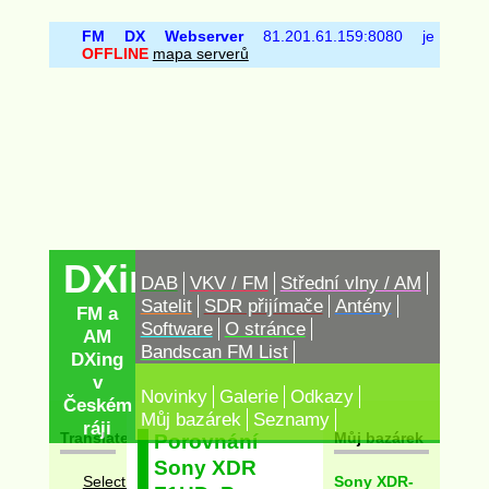
FM DX Webserver
81.201.61.159:8080 je
OFFLINE
mapa serverů
DXing.cz
DAB
VKV / FM
Střední vlny / AM
Satelit
SDR přijímače
Antény
FM a
Software
O stránce
AM
Bandscan FM List
DXing
v
Novinky
Galerie
Odkazy
Českém
Můj bazárek
Seznamy
ráji
Translate
Můj bazárek
Porovnání
Sony XDR
Sony XDR-
Select Language
▼