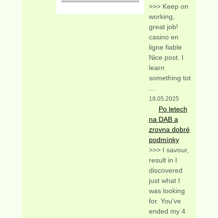
>>> Keep on
working,
great job!
casino en
ligne fiable
Nice post. I
learn
something tot
...
18.05.2025
Po letech
na DAB a
zrovna dobré
podmínky
>>> I savour,
result in I
discovered
just what I
was looking
for. You've
ended my 4