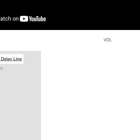
VDL
DL