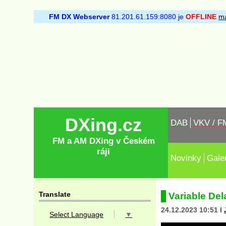
FM DX Webserver
81.201.61.159:8080 je
OFFLINE
ma
DXing.cz
DAB
VKV / F
FM a AM DXing v Českém
ráji
Novinky
Gale
Translate
Variable Del
24.12.2023 10:51 I
Select Language
▼