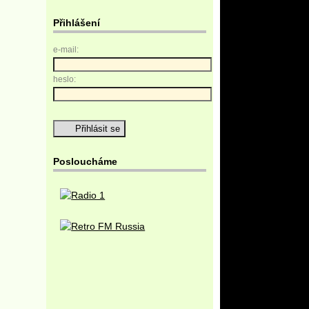
Přihlášení
e-mail:
heslo:
Posloucháme