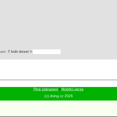
spam:
7 krát deset =
Plné zobrazení
I
Mobilní verze
(c) dxing.cz 2026