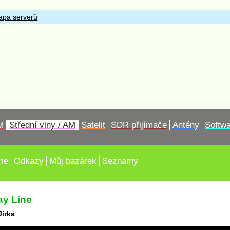
pa serverů
M
Střední vlny / AM
Satelit
SDR přijímače
Antény
Softw
rie
Odkazy
Můj bazárek
Seznamy
ay Line
Jirka